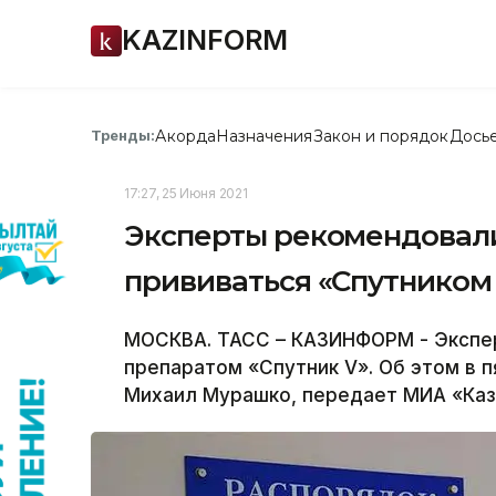
KAZINFORM
Акорда
Назначения
Закон и порядок
Дось
Тренды:
17:27, 25 Июня 2021
Эксперты рекомендовал
прививаться «Спутником
МОСКВА. ТАСС – КАЗИНФОРМ - Экспе
препаратом «Спутник V». Об этом в 
Михаил Мурашко, передает МИА «Каз