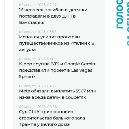
08 августа 2026, 07:32
16 человек погибли и десятки
пострадали в двух ДТП в
Бангладеш
08 августа 2026, 05:57
Испания усилит проверки
путешественников из Италии с 8
августа
08 августа 2026, 05:09
K-pop группа BTS и Google Gemini
представили проект в Las Vegas
Sphere
08 августа 2026, 04:22
Meta обязали выплатить $567 млн
из-за вреда детям в соцсетях
08 августа 2026, 03:36
Суд США приостановил
строительство бального зала
Трампа у Белого дома