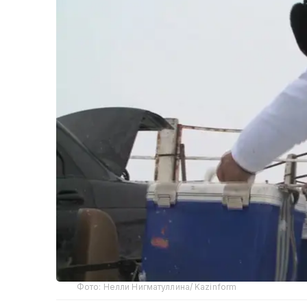
Фото: Нелли Нигматуллина/ Kazinform