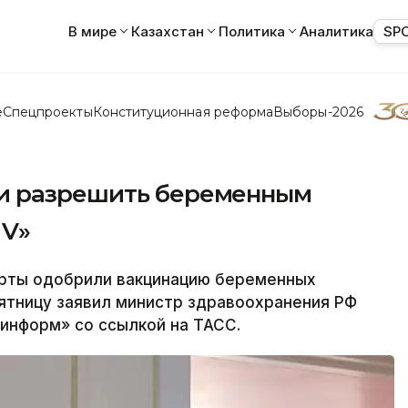
В мире
Казахстан
Политика
Аналитика
SP
е
Спецпроекты
Конституционная реформа
Выборы-2026
и разрешить беременным
 V»
рты одобрили вакцинацию беременных
пятницу заявил министр здравоохранения РФ
информ» со ссылкой на ТАСС.