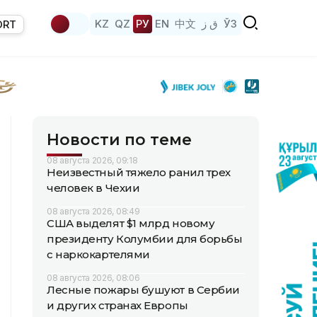
KZ
QZ
РУ
EN
中文
ق ز
ЎЗ
ORT
Новости по теме
08 августа 2026, 09:18
Неизвестный тяжело ранил трех
человек в Чехии
08 августа 2026, 08:49
США выделят $1 млрд новому
президенту Колумбии для борьбы
с наркокартелями
08 августа 2026, 08:06
Лесные пожары бушуют в Сербии
и других странах Европы