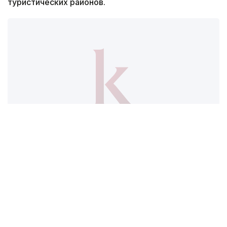
туристических районов.
Фото: Руслан Мухамедьяров / Kazinform
Дорога, без которой не бывает туризма
Еще несколько лет назад путь в Катон-Карагай
или к Рахмановским ключам сам по себе
становился испытанием. Туристам приходилось