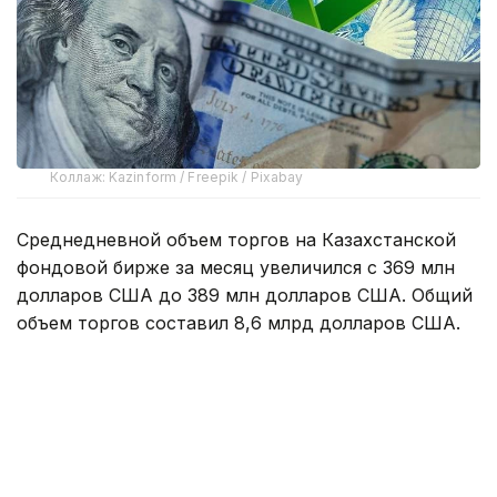
Коллаж: Kazinform / Freepik / Pixabay
Среднедневной объем торгов на Казахстанской
фондовой бирже за месяц увеличился с 369 млн
долларов США до 389 млн долларов США. Общий
объем торгов составил 8,6 млрд долларов США.
Объем продаж валюты из Национального фонда
на биржевом рынке в июле составил 200 млн
долларов США. Доля продаж из Национального
фонда составила 2,3% от общего объема торгов,
или около девяти млн долларов США в день.