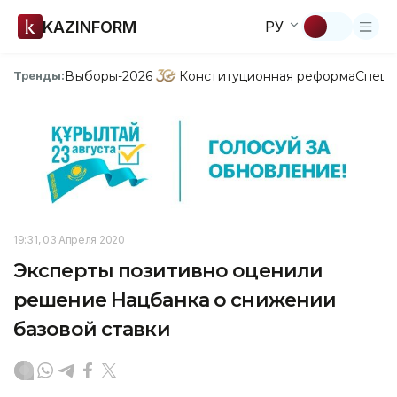
KAZINFORM
РУ
Выборы-2026
Конституционная реформа
Спецп
Тренды:
19:31, 03 Апреля 2020
Эксперты позитивно оценили
решение Нацбанка о снижении
базовой ставки