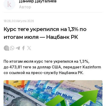
Данияр Дауталиев
Автор
18:28, 03 Августа 2026
Курс теңге укрепился на 1,3% по
итогам июля — Нацбанк РК
По итогам июля курс теңге укрепился на 1,3%,
до 473,81 теңге за доллар США, передает Kazinform
со ссылкой на пресс-службу Нацбанка РК.