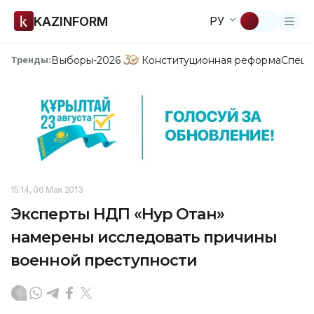
KAZINFORM
РУ
Выборы-2026
Конституционная реформа
Спецп
Тренды:
15:14, 06 Мая 2013
Эксперты НДП «Нур Отан»
намерены исследовать причины
военной преступности