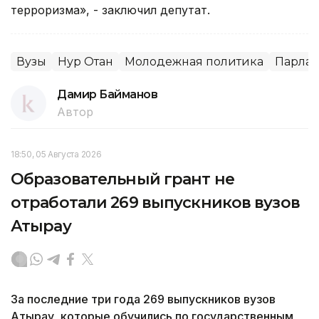
терроризма», - заключил депутат.
Вузы
Нур Отан
Молодежная политика
Парлам
Дамир Байманов
Автор
18:50, 05 Августа 2026
Образовательный грант не
отработали 269 выпускников вузов
Атырау
За последние три года 269 выпускников вузов
Атырау, которые обучились по государственным