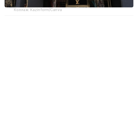
Коллаж: Kazinform/Canva
В компании LVMH объяснили падение выручки
геополитическими и экономическими факторами,
включая ситуацию на Ближнем Востоке, которая
сама по себе сократила органический рост
примерно на 1%.
Наиболее заметное снижение зафиксировали
в ключевом сегменте — моде и кожгалантерее,
где выручка упала на 9%. Отрицательная
динамика наблюдалась и в других направлениях:
парфюмерия и косметика — минус 6%, часы
и ювелирные изделия — минус 2%, розничная
торговля — минус 3%, вина и спиртные
напитки — минус 2%.
В разрезе регионов компания отметила хорошие