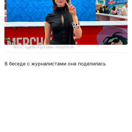
Фото: Адиль Нуртазин / Kazinform
В беседе с журналистами она поделилась
первыми впечатлениями от столицы, сравнила
Comic Con Astana с фестивалем в Лос-Анджелесе
и рассказала об эмоциональной встрече
с Николаем Костером-Вальдау.
Karrambaby призналась, что посещает Казахстан
уже не в первый раз. Однако Астану увидела
впервые и отметила, что город впечатлил ее
буквально с первых минут после прилета.