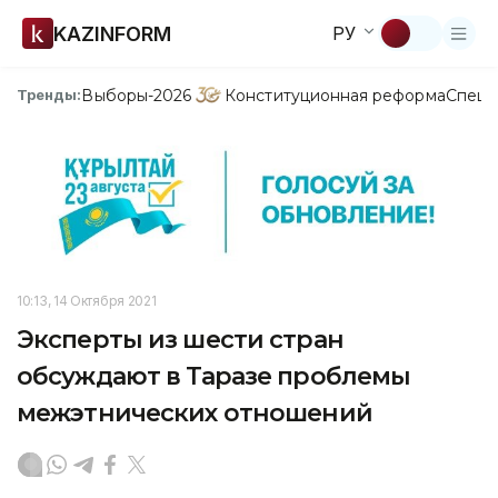
KAZINFORM
РУ
Выборы-2026
Конституционная реформа
Спецп
Тренды:
10:13, 14 Октября 2021
Эксперты из шести стран
обсуждают в Таразе проблемы
межэтнических отношений