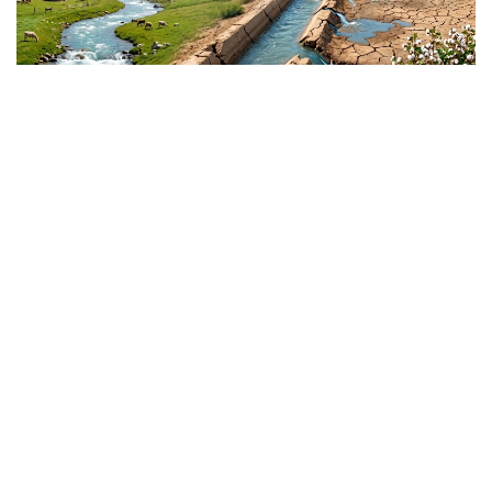
Коллаж: Kazinform/ Изображение сгенерировано при
помощи нейросети\
Технологии, инвестиции и
стратегический интерес
Руководитель программы и старший аналитик
New Lines Institute for Strategy and Policy,
профессор Georgetown University и George
Washington University, доктор философии Дания
Арайсси (Dr. Dania Arayssi) считает, что проблемы
водных ресурсов уже сегодня входят в число
основных задач развития для лидеров
Центральной Азии, напрямую влияя на