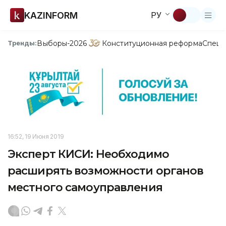
KAZINFORM
РУ
Выборы-2026
Конституционная реформа
Спецп
Тренды:
16:52, 19 Июня 2019
Эксперт КИСИ: Необходимо
расширять возможности органов
местного самоуправления