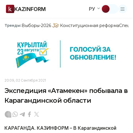
KAZINFORM
РУ
Выборы-2026
Конституционная реформа
Спецп
Тренды:
20:09, 02 Сентября 2021
Экспедиция «Атамекен» побывала в
Карагандинской области
КАРАГАНДА. КАЗИНФОРМ – В Карагандинской