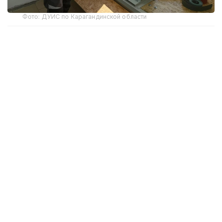
Фото: ДУИС по Карагандинской области
Производство открыли на территории
исправительного учреждения в рамках
программы развития производственного сектора
уголовно-исполнительной системы. Проект
направлен не только на выпуск продукции,
но и на создание рабочих мест для осужденных,
которые во время отбывания наказания смогут
получить востребованную профессию
и официальный заработок.