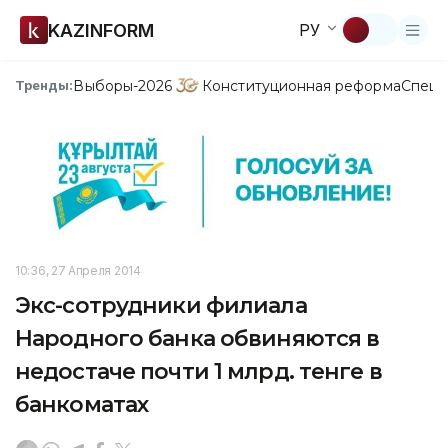
KAZINFORM
РУ
Выборы-2026
Конституционная реформа
Спецп
Тренды:
10:36, 27 Апреля 2014
Экс-сотрудники филиала
Народного банка обвиняются в
недостаче почти 1 млрд. тенге в
банкоматах