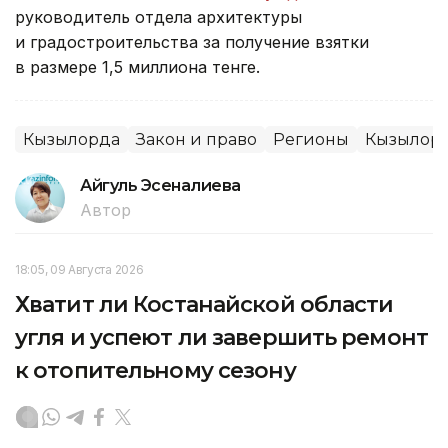
руководитель отдела архитектуры
и градостроительства за получение взятки
в размере 1,5 миллиона тенге.
Кызылорда
Закон и право
Регионы
Кызылорд
Айгуль Эсеналиева
Автор
18:05, 09 Августа 2026
Хватит ли Костанайской области
угля и успеют ли завершить ремонт
к отопительному сезону