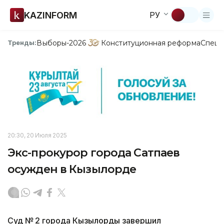
KAZINFORM
РУ
Выборы-2026
Конституционная реформа
Спецп
Тренды:
20:30, 20 Июля 2025
Экс-прокурор города Сатпаев
осужден в Кызылорде
Суд № 2 города Кызылорды завершил