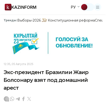
KAZINFORM
РУ
Выборы-2026
Конституционная реформа
Спецп
Тренды:
12:35, 05 Августа 2025
Экс-президент Бразилии Жаир
Болсонару взят под домашний
арест