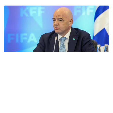
Фото: Виктор Федюнин/Kazinform
Правление FIFA выразило поддержку Джанни
Инфантино, который подвергся критике из-за
плана по частичной приватизации
международных турниров.
Организация сообщила, что генеральный