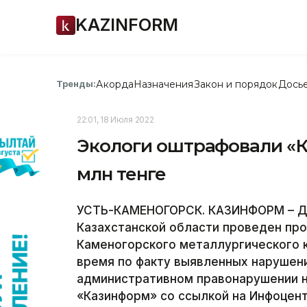
KAZINFORM
Акорда
Назначения
Закон и порядок
Дось
Тренды:
22:01, 18 Июля 2022
Экологи оштрафовали «Ка
млн тенге
УСТЬ-КАМЕНОГОРСК. КАЗИНФОРМ – Де
Казахстанской области проведен про
Каменогорского металлургического 
время по факту выявленных нарушен
административном правонарушении н
«Казинформ» со ссылкой на Инфоцент