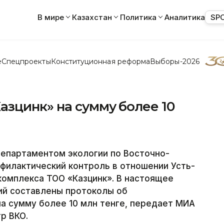
В мире
Казахстан
Политика
Аналитика
SP
е
Спецпроекты
Конституционная реформа
Выборы-2026
зцинк» на сумму более 10
партаментом экологии по Восточно-
филактический контроль в отношении Усть-
комплекса ТОО «Казцинк». В настоящее
ий составлены протоколы об
а сумму более 10 млн тенге, передает МИА
р ВКО.