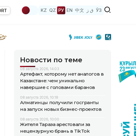
KZ
QZ
РУ
EN
中文
ق ز
ЎЗ
ORT
Новости по теме
08 августа 2026, 14:03
Артефакт, которому нет аналогов в
Казахстане: чем уникально
навершие с головами баранов
08 августа 2026, 10:18
Алматинцы получили госгранты
на запуск новых бизнес-проектов
08 августа 2026, 10:00
Жителя Тараза арестовали за
нецензурную брань в TikTok