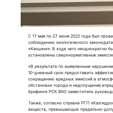
С 17 мая по 27 июня 2022 года был про
соблюдению экологического законодате
«Казцинк». В ходе чего неоднократно б
установлены сверхнормативные эмисси
«В результате по выявленным нарушени
10-дневный срок предоставить эффект
сокращению вредных эмиссий в атмосфе
обстановки города и недопущения впред
брифинге РСК ВКО заместитель руководи
Также, согласно справке РГП «Казгидро
веществ, превышающих предельно-допу