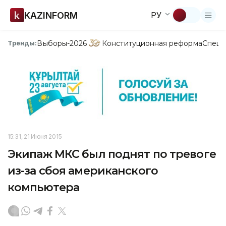
KAZINFORM
РУ
Выборы-2026
Конституционная реформа
Спецп
Тренды:
15:31, 21 Июня 2015
Экипаж МКС был поднят по тревоге
из-за сбоя американского
компьютера