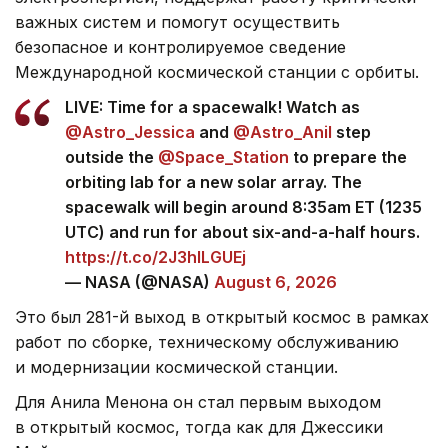
важных систем и помогут осуществить
безопасное и контролируемое сведение
Международной космической станции с орбиты.
LIVE: Time for a spacewalk! Watch as
@Astro_Jessica
and
@Astro_Anil
step
outside the
@Space_Station
to prepare the
orbiting lab for a new solar array. The
spacewalk will begin around 8:35am ET (1235
UTC) and run for about six-and-a-half hours.
https://t.co/2J3hlLGUEj
— NASA (@NASA)
August 6, 2026
Это был 281-й выход в открытый космос в рамках
работ по сборке, техническому обслуживанию
и модернизации космической станции.
Для Анила Менона он стал первым выходом
в открытый космос, тогда как для Джессики