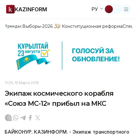
KAZINFORM
РУ
Выборы-2026
Конституционная реформа
Спецп
Тренды:
11:29, 15 Марта 2019
Экипаж космического корабля
«Союз МС-12» прибыл на МКС
БАЙКОНУР. КАЗИНФОРМ. - Экипаж транспортного