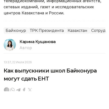
телерадиокомпаний, информационных агентств,
сетевых изданий, газет и исследовательских
центров Казахстана и России.
Байконур
ТРК Президента
Казахстан
Сотрудн
Карина Кущанова
Автор
13:37, 22 Июля 2026
Как выпускники школ Байконура
могут сдать ЕНТ
В настоящее время в городе Байконуре работает