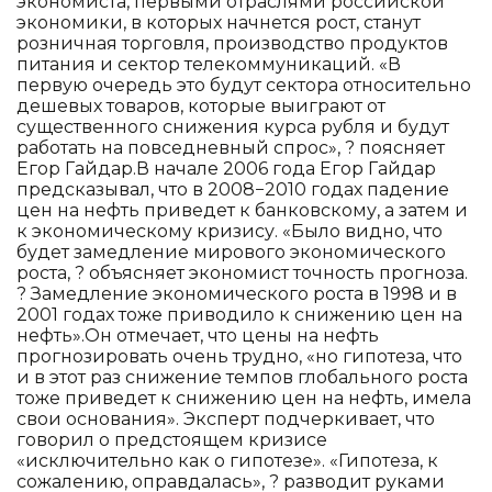
экономиста, первыми отраслями российской
экономики, в которых начнется рост, станут
розничная торговля, производство продуктов
питания и сектор телекоммуникаций. «В
первую очередь это будут сектора относительно
дешевых товаров, которые выиграют от
существенного снижения курса рубля и будут
работать на повседневный спрос», ? поясняет
Егор Гайдар.В начале 2006 года Егор Гайдар
предсказывал, что в 2008−2010 годах падение
цен на нефть приведет к банковскому, а затем и
к экономическому кризису. «Было видно, что
будет замедление мирового экономического
роста, ? объясняет экономист точность прогноза.
? Замедление экономического роста в 1998 и в
2001 годах тоже приводило к снижению цен на
нефть».Он отмечает, что цены на нефть
прогнозировать очень трудно, «но гипотеза, что
и в этот раз снижение темпов глобального роста
тоже приведет к снижению цен на нефть, имела
свои основания». Эксперт подчеркивает, что
говорил о предстоящем кризисе
«исключительно как о гипотезе». «Гипотеза, к
сожалению, оправдалась», ? разводит руками