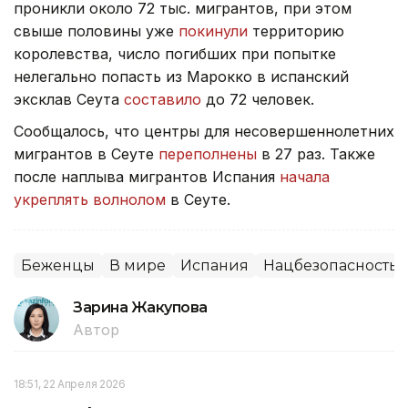
проникли около 72 тыс. мигрантов, при этом
свыше половины уже
покинули
территорию
королевства, число погибших при попытке
нелегально попасть из Марокко в испанский
эксклав Сеута
составило
до 72 человек.
Сообщалось, что центры для несовершеннолетних
мигрантов в Сеуте
переполнены
в 27 раз. Также
после наплыва мигрантов Испания
начала
укреплять волнолом
в Сеуте.
Беженцы
В мире
Испания
Нацбезопасность
Зарина Жакупова
Автор
18:51, 22 Апреля 2026