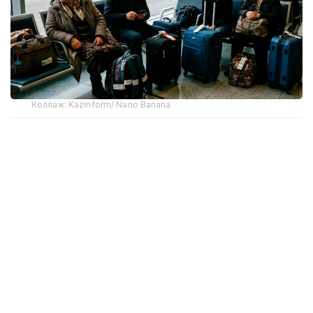
Коллаж: Kazinform/ Nano Banana
Тему обсудили на площадке Казахстанской
международной выставки «Туризм и
Путешествия» (KITF), где представители
турбизнеса и авиакомпаний попытались
спрогнозировать развитие ситуации в
преддверии летнего сезона.
Цены на туры могут вырасти уже летом
Генеральный директор одного из крупнейших
туроператоров Анна Загоруйко отметила, что