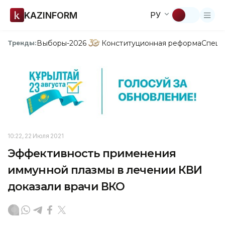
KAZINFORM
РУ
Выборы-2026
Конституционная реформа
Спецп
Тренды:
10:22, 22 Июля 2021
Эффективность применения
иммунной плазмы в лечении КВИ
доказали врачи ВКО