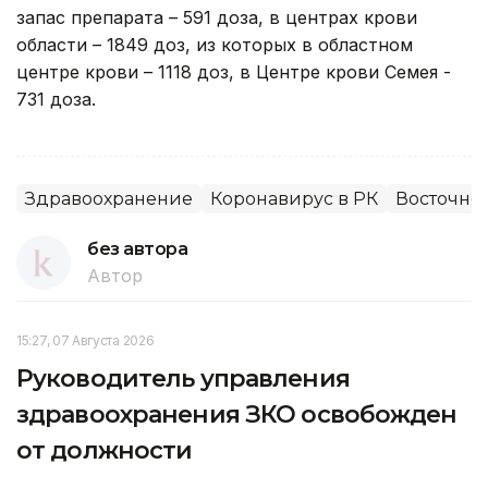
запас препарата – 591 доза, в центрах крови
области – 1849 доз, из которых в областном
центре крови – 1118 доз, в Центре крови Семея -
731 доза.
Здравоохранение
Коронавирус в РК
Восточно-
без автора
Автор
15:27, 07 Августа 2026
Руководитель управления
здравоохранения ЗКО освобожден
от должности