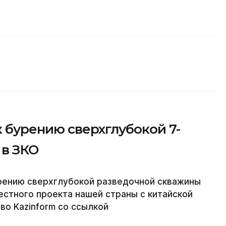
к бурению сверхглубокой 7-
в ЗКО
урению сверхглубокой разведочной скважины
естного проекта нашей страны с китайской
во Kazinform со ссылкой