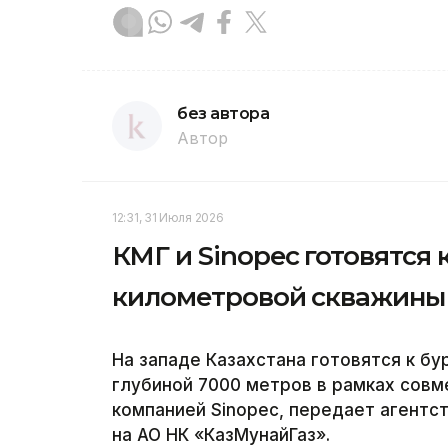
без автора
Автор
12:31, 31 Июля 2026
КМГ и Sinopec готовятся 
километровой скважины 
На западе Казахстана готовятся к б
глубиной 7000 метров в рамках совм
компанией Sinopec, передает агентст
на АО НК «КазМунайГаз».