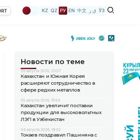
KZ
QZ
РУ
EN
中文
ق ز
ЎЗ
ORT
Новости по теме
05 августа 2026, 20:07
Казахстан и Южная Корея
расширяют сотрудничество в
сфере редких металлов
05 августа 2026, 16:54
Казахстан увеличит поставки
продукции для высоковольтных
ЛЭП в Узбекистан
04 августа 2026, 18:02
Токаев поздравил Пашиняна с