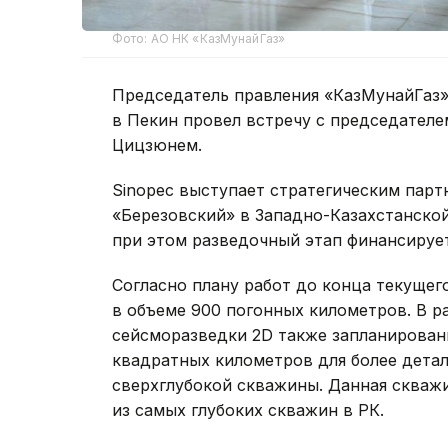
Фото: АО НК «КазМунайГаз»
Председатель правления «КазМунайГаз» 
в Пекин провел встречу с председателе
Цицзюнем.
Sinopec выступает стратегическим пар
«Березовский» в Западно-Казахстанской 
при этом разведочный этап финансирует
Согласно плану работ до конца текущег
в объеме 900 погонных километров. В 
сейсморазведки 2D также запланирован
квадратных километров для более дета
сверхглубокой скважины. Данная скважи
из самых глубоких скважин в РК.