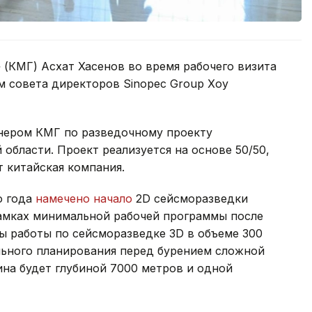
(КМГ) Асхат Хасенов во время рабочего визита
м совета директоров Sinopec Group Хоу
тнером КМГ по разведочному проекту
области. Проект реализуется на основе 50/50,
 китайская компания.
о года
намечено начало
2D сейсморазведки
рамках минимальной рабочей программы после
ы работы по сейсморазведке 3D в объеме 300
льного планирования перед бурением сложной
на будет глубиной 7000 метров и одной