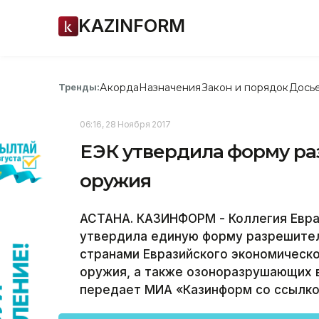
KAZINFORM
Акорда
Назначения
Закон и порядок
Дось
Тренды:
06:16, 28 Ноября 2017
ЕЭК утвердила форму р
оружия
АСТАНА. КАЗИНФОРМ - Коллегия Евра
утвердила единую форму разрешите
странами Евразийского экономическо
оружия, а также озоноразрушающих в
передает МИА «Казинформ со ссылко