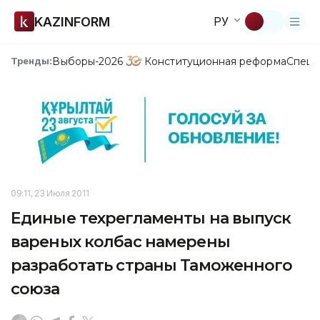
KAZINFORM
РУ
Выборы-2026
Конституционная реформа
Спецп
Тренды:
09:11, 23 Июля 2011
Единые техрегламенты на выпуск
вареных колбас намерены
разработать страны Таможенного
союза