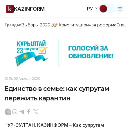
KAZINFORM
РУ
Выборы-2026
Конституционная реформа
Спецп
Тренды:
10:15, 05 Апреля 2020
Единство в семье: как супругам
пережить карантин
НУР-СУЛТАН. КАЗИНФОРМ – Как супругам