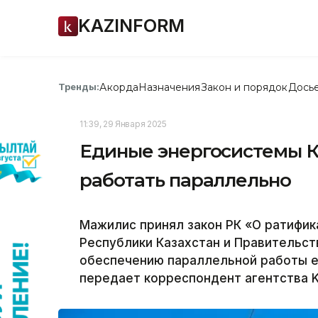
KAZINFORM
Акорда
Назначения
Закон и порядок
Дось
Тренды:
11:39, 29 Января 2025
Единые энергосистемы К
работать параллельно
Мажилис принял закон РК «О ратифи
Республики Казахстан и Правительст
обеспечению параллельной работы е
передает корреспондент агентства K