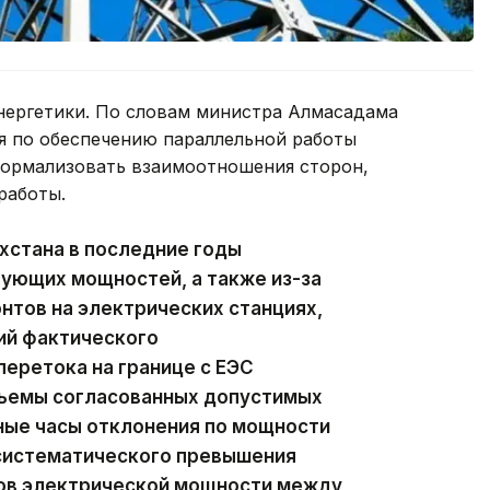
нергетики. По словам министра Алмасадама
я по обеспечению параллельной работы
формализовать взаимоотношения сторон,
работы.
захстана в последние годы
ующих мощностей, а также из-за
нтов на электрических станциях,
ий фактического
еретока на границе с ЕЭС
ъемы согласованных допустимых
ьные часы отклонения по мощности
 систематического превышения
ов электрической мощности между