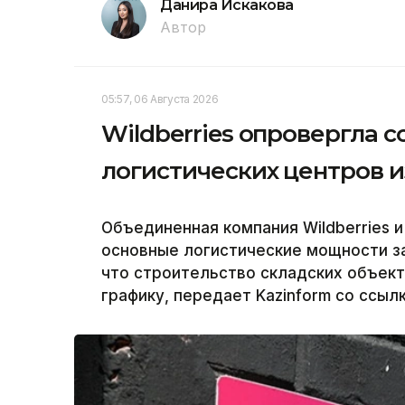
Данира Искакова
Автор
05:57, 06 Августа 2026
Wildberries опровергла 
логистических центров и
Объединенная компания Wildberries и
основные логистические мощности за
что строительство складских объек
графику, передает Kazinform со ссыл