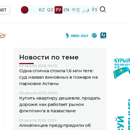
KZ
QZ
РУ
EN
中文
ق ز
ЎЗ
ORT
Новости по теме
06 августа 2026, 09:35
Одна спичка стоила 1,6 млн теңге:
суд назвал виновных в пожаре на
парковке Астаны
06 августа 2026, 08:00
Купить квартиру дешевле, продать
дороже: как работает рынок
флиппинга в Казахстане
05 августа 2026, 22:00
Алматинцев предупредили об