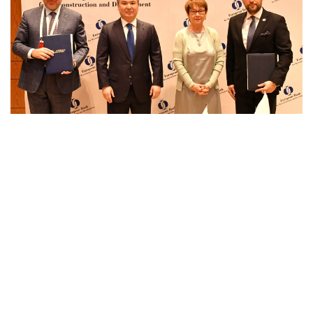
Фото: Solidcore Resources
Соглашение с Европейским банком
реконструкции и развития было подписано
на полях заседания Совета иностранных
инвесторов Республики Казахстан при участии
министра промышленности и строительства
Ерсайына Нагаспаева.
— Привлечение финансирования