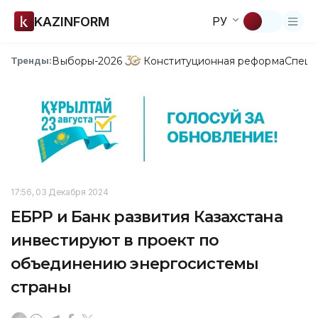
KAZINFORM
РУ
Выборы-2026
Конституционная реформа
Спецп
Тренды:
17:56, 03 Декабря 2024
ЕБРР и Банк развития Казахстана
инвестируют в проект по
объединению энергосистемы
страны