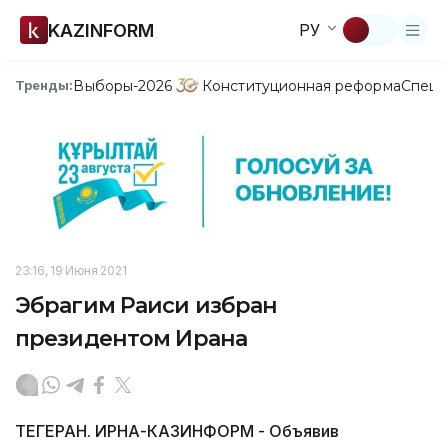
KAZINFORM
РУ
Выборы-2026
Конституционная реформа
Спецп
Тренды:
23:16, 19 Июня 2021
Эбрагим Раиси избран
президентом Ирана
ТЕГЕРАН. ИРНА-КАЗИНФОРМ - Объявив