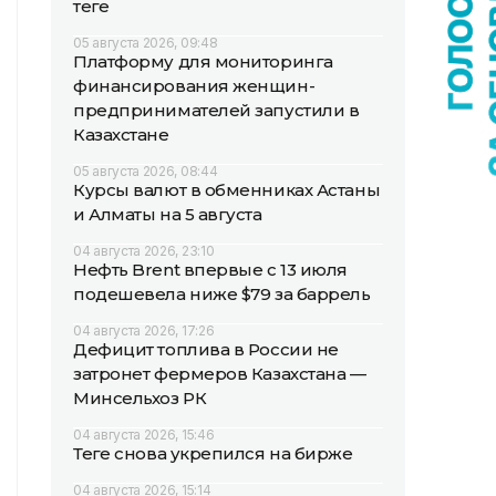
теңге
05 августа 2026, 09:48
Платформу для мониторинга
финансирования женщин-
предпринимателей запустили в
Казахстане
05 августа 2026, 08:44
Курсы валют в обменниках Астаны
и Алматы на 5 августа
04 августа 2026, 23:10
Нефть Brent впервые с 13 июля
подешевела ниже $79 за баррель
04 августа 2026, 17:26
Дефицит топлива в России не
затронет фермеров Казахстана —
Минсельхоз РК
04 августа 2026, 15:46
Теңге снова укрепился на бирже
04 августа 2026, 15:14