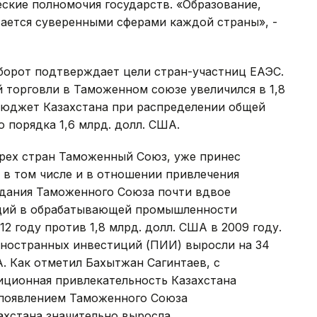
ские полномочия государств. «Образование,
стается суверенными сферами каждой страны», -
борот подтверждает цели стран-участниц ЕАЭС.
й торговли в Таможенном союзе увеличился в 1,8
В бюджет Казахстана при распределении общей
порядка 1,6 млрд. долл. США.
трех стран Таможенный Союз, уже принес
 в том числе и в отношении привлечения
здания Таможенного Союза почти вдвое
ций в обрабатывающей промышленности
12 году против 1,8 млрд. долл. США в 2009 году.
ностранных инвестиций (ПИИ) выросли на 34
А. Как отметил Бахытжан Сагинтаев, с
ционная привлекательность Казахстана
с появлением Таможенного Союза
хстана значительно выросла.