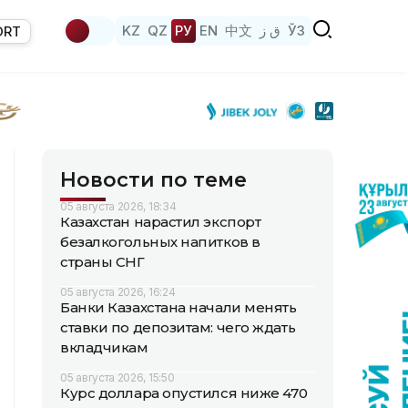
KZ
QZ
РУ
EN
中文
ق ز
ЎЗ
ORT
Новости по теме
05 августа 2026, 18:34
Казахстан нарастил экспорт
безалкогольных напитков в
страны СНГ
05 августа 2026, 16:24
Банки Казахстана начали менять
ставки по депозитам: чего ждать
вкладчикам
05 августа 2026, 15:50
Курс доллара опустился ниже 470