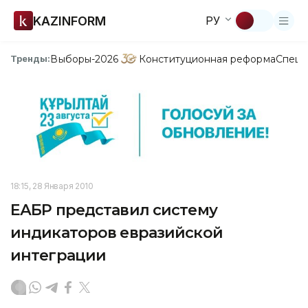
KAZINFORM
РУ
Выборы-2026
Конституционная реформа
Спецп
Тренды:
18:15, 28 Января 2010
ЕАБР представил систему
индикаторов евразийской
интеграции