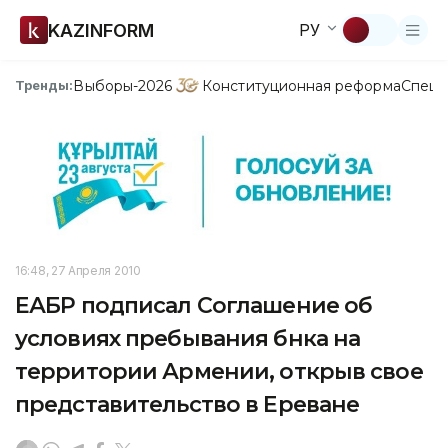
KAZINFORM
РУ
Выборы-2026
Конституционная реформа
Спецп
Тренды:
16:48, 27 Апреля 2010
ЕАБР подписал Соглашение об
условиях пребывания бнка на
территории Армении, открыв свое
представительство в Ереване