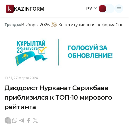
KAZINFORM
РУ
Выборы-2026
Конституционная реформа
Спецп
Тренды:
19:51, 27 Марта 2024
Дзюдоист Нурканат Серикбаев
приблизился к ТОП-10 мирового
рейтинга