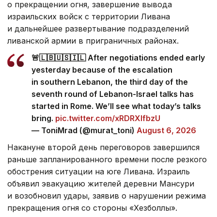
о прекращении огня, завершение вывода
израильских войск с территории Ливана
и дальнейшее развертывание подразделений
ливанской армии в приграничных районах.
🚨🇱🇧🇺🇸🇮🇱 After negotiations ended early
yesterday because of the escalation
in southern Lebanon, the third day of the
seventh round of Lebanon-Israel talks has
started in Rome. We’ll see what today’s talks
bring.
pic.twitter.com/xRDRXlfbzU
— ToniMrad (@murat_toni)
August 6, 2026
Накануне второй день переговоров завершился
раньше запланированного времени после резкого
обострения ситуации на юге Ливана. Израиль
объявил эвакуацию жителей деревни Мансури
и возобновил удары, заявив о нарушении режима
прекращения огня со стороны «Хезболлы».