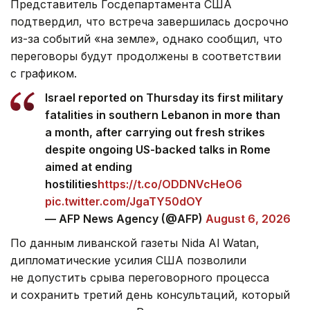
Представитель Госдепартамента США
подтвердил, что встреча завершилась досрочно
из-за событий «на земле», однако сообщил, что
переговоры будут продолжены в соответствии
с графиком.
Israel reported on Thursday its first military
fatalities in southern Lebanon in more than
a month, after carrying out fresh strikes
despite ongoing US-backed talks in Rome
aimed at ending
hostilities
https://t.co/ODDNVcHeO6
pic.twitter.com/JgaTY50dOY
— AFP News Agency (@AFP)
August 6, 2026
По данным ливанской газеты Nida Al Watan,
дипломатические усилия США позволили
не допустить срыва переговорного процесса
и сохранить третий день консультаций, который