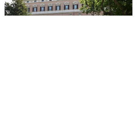
Фото: ANSA
Ливан и Израиль во вторник начали в Риме
седьмой раунд прямых переговоров при
посредничестве США. Переговоры проходят в
посольстве Соединенных Штатов в итальянской
столице и, как ожидается, продлятся до четверга.
Как сообщило ливанское информационное
агентство NNА, стороны обсуждают реализацию