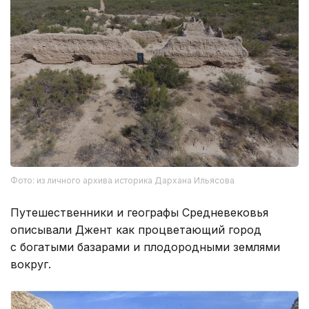
Фото: из личного архива историка Дархана Ильясова
Путешественники и географы Средневековья
описывали Джент как процветающий город
с богатыми базарами и плодородными землями
вокруг.