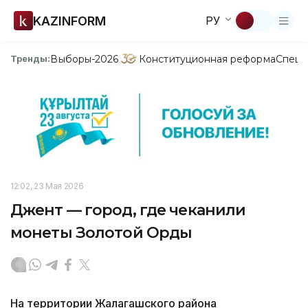
KAZINFORM
РУ
Выборы-2026
Конституционная реформа
Спецп
Тренды:
12:02, 23 Мая 2026
Джент — город, где чеканили
монеты Золотой Орды
На территории Жалагашского района