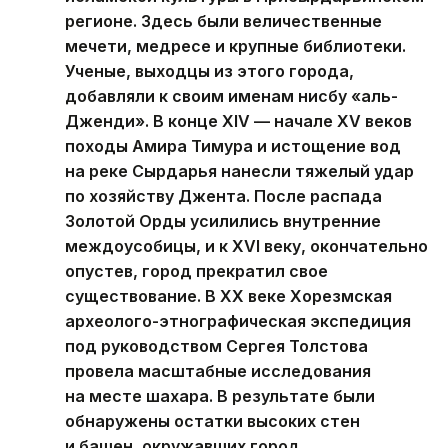
регионе. Здесь были величественные
мечети, медресе и крупные библиотеки.
Ученые, выходцы из этого города,
добавляли к своим именам нисбу «аль-
Дженди». В конце XIV — начале XV веков
походы Амира Тимура и истощение вод
на реке Сырдарья нанесли тяжелый удар
по хозяйству Джента. После распада
Золотой Орды усилились внутренние
междоусобицы, и к XVI веку, окончательно
опустев, город прекратил свое
существование. В XX веке Хорезмская
археолого-этнографическая экспедиция
под руководством Сергея Толстова
провела масштабные исследования
на месте шахара. В результате были
обнаружены остатки высоких стен
и башен, окружавших город,