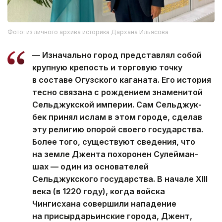
Фото: из личного архива историка Дархана Ильясова
— Изначально город представлял собой
крупную крепость и торговую точку
в составе Огузского каганата. Его история
тесно связана с рождением знаменитой
Сельджукской империи. Сам Сельджук-
бек принял ислам в этом городе, сделав
эту религию опорой своего государства.
Более того, существуют сведения, что
на земле Джента похоронен Сулейман-
шах — один из основателей
Сельджукского государства. В начале XIII
века (в 1220 году), когда войска
Чингисхана совершили нападение
на присырдарьинские города, Джент,