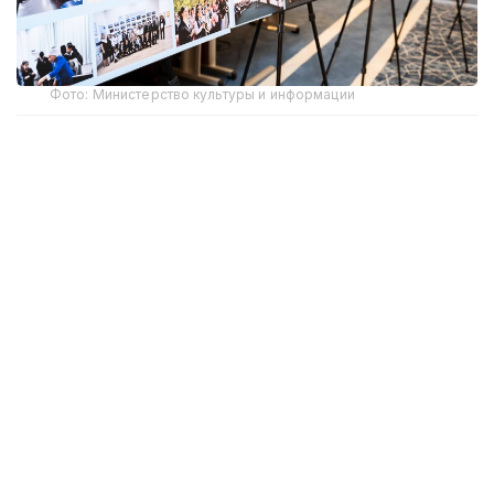
Фото: Министерство культуры и информации
В Астане состоялась международная научно-
практическая конференция «Архивы: цифровая
трансформация, конституционные ценности,
историческое наследие», посвященная 20-летию
Национального архива Республики Казахстан.
В работе конференции приняли участие
заместитель Премьер-министра — министр
культуры и информации Республики Казахстан
Аида Балаева, представители Администрации
Президента Республики Казахстан,
государственных органов, архивных учреждений
Турции, России, Узбекистана, Саудовской Аравии