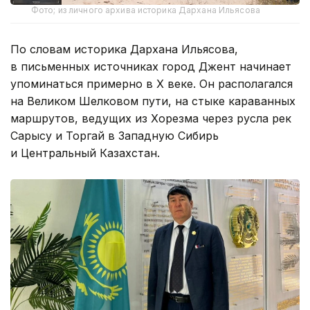
Фото; из личного архива историка Дархана Ильясова
По словам историка Дархана Ильясова,
в письменных источниках город Джент начинает
упоминаться примерно в X веке. Он располагался
на Великом Шелковом пути, на стыке караванных
маршрутов, ведущих из Хорезма через русла рек
Сарысу и Торгай в Западную Сибирь
и Центральный Казахстан.