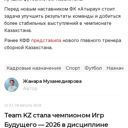
Перед новым наставником ФК «Атырау» стоит
задача улучшить результаты команды и добиться
более стабильных выступлений в чемпионате
Казахстана.
Ранее КФФ
представила
нового главного тренера
сборной Казахстана.
Кадровые назначения
Спорт
Футбол
Назначе
Жанара Мухамедиярова
Автор
22:37, 08 Августа 2026
Team KZ стала чемпионом Игр
Будущего — 2026 в дисциплине