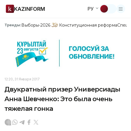
KAZINFORM
РУ
Выборы-2026
Конституционная реформа
Спецп
Тренды:
12:20, 31 Января 2017
Двукратный призер Универсиады
Анна Шевченко: Это была очень
тяжелая гонка