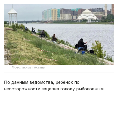
Фото: акимат Астаны
По данным ведомства, ребёнок по
неосторожности зацепил голову рыболовным
крючком. Находившиеся поблизости спасатели,
дежурившие на модульной капсуле, оперативно
оказали пострадавшему первую помощь до
прибытия бригады скорой медицинской помощи.