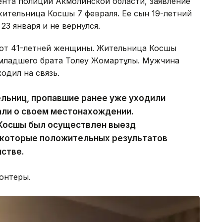
ента полиции Акмолинской области, заявление
ительница Косшы 7 февраля. Ее сын 19-летний
23 января и не вернулся.
я от 41-летней женщины. Жительница Косшы
 младшего брата Толеу Жомартұлы. Мужчина
одил на связь.
льниц, пропавшие ранее уже уходили
али о своем местонахождении.
Косшы был осуществлен выезд
, которые положительных результатов
мстве.
онтеры.