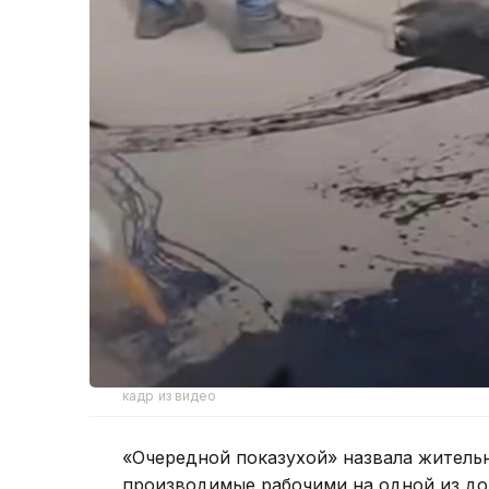
кадр из видео
«Очередной показухой» назвала житель
производимые рабочими на одной из до