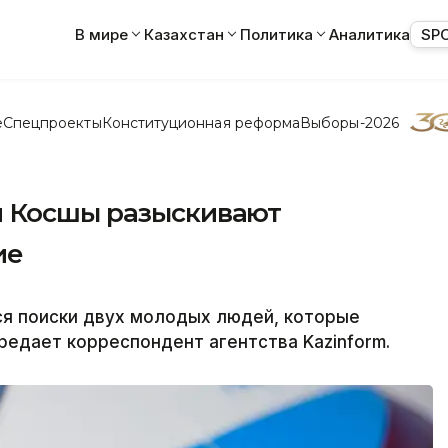
В мире
Казахстан
Политика
Аналитика
SP
е
Спецпроекты
Конституционная реформа
Выборы-2026
й Косшы разыскивают
ие
я поиски двух молодых людей, которые
редает корреспондент агентства Kazinform.