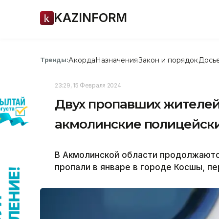
KAZINFORM
Акорда
Назначения
Закон и порядок
Дось
Тренды:
23:29, 15 Февраля 2024
Двух пропавших жителе
акмолинские полицейск
В Акмолинской области продолжаютс
пропали в январе в городе Косшы, пе