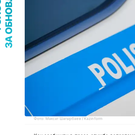
Фото: Максат Шагырбаев / Kazinform