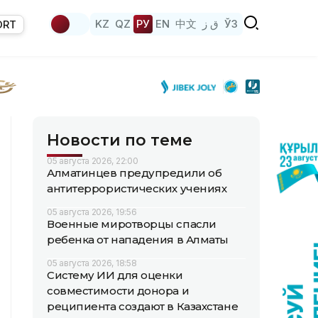
KZ
QZ
РУ
EN
中文
ق ز
ЎЗ
ORT
Новости по теме
05 августа 2026, 22:00
Алматинцев предупредили об
антитеррористических учениях
05 августа 2026, 19:56
Военные миротворцы спасли
ребенка от нападения в Алматы
05 августа 2026, 18:58
Систему ИИ для оценки
совместимости донора и
реципиента создают в Казахстане