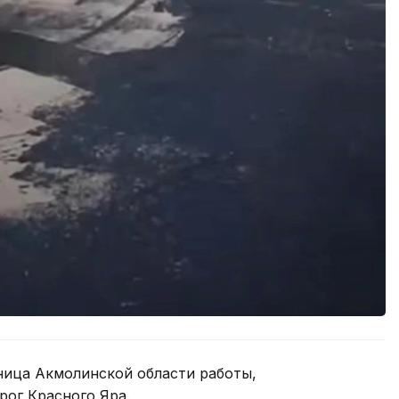
ница Акмолинской области работы,
рог Красного Яра.