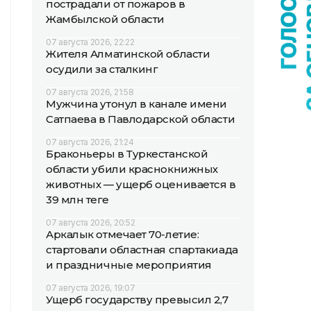
пострадали от пожаров в
Жамбылской области
07 августа 2026, 22:22
Жителя Алматинской области
осудили за сталкинг
07 августа 2026, 21:58
Мужчина утонул в канале имени
Сатпаева в Павлодарской области
07 августа 2026, 21:24
Браконьеры в Туркестанской
области убили краснокнижных
животных — ущерб оценивается в
39 млн теңге
07 августа 2026, 20:52
Аркалык отмечает 70-летие:
стартовали областная спартакиада
и праздничные мероприятия
07 августа 2026, 19:07
Ущерб государству превысил 2,7