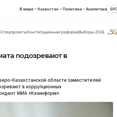
В мире
Казахстан
Политика
Аналитика
SP
е
Спецпроекты
Конституционная реформа
Выборы-2026
мата подозревают в
еро-Казахстанской области заместителей
озревают в коррупционных
ондент МИА «Казинформ».