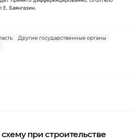
будет принято дифференцированно. Оголтело
 Е. Баянгазин.
ласть
Другие государственные органы
ы
схему при строительстве