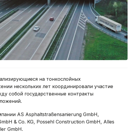
иализирующиеся на тонкослойных
жении нескольких лет координировали участие
жду собой государственные контракты
ложений.
пании AS Asphaltstraßensanierung GmbH,
GmbH & Co. KG, Possehl Construction GmbH, Alles
eler GmbH.