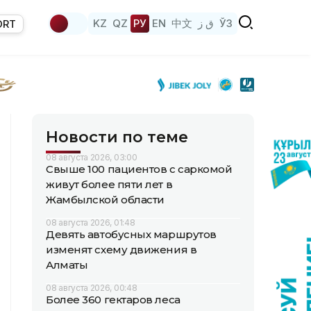
KZ
QZ
РУ
EN
中文
ق ز
ЎЗ
ORT
Новости по теме
08 августа 2026, 03:00
Свыше 100 пациентов с саркомой
живут более пяти лет в
Жамбылской области
08 августа 2026, 01:48
Девять автобусных маршрутов
изменят схему движения в
Алматы
08 августа 2026, 00:48
Более 360 гектаров леса