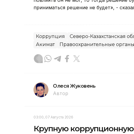
повлиять он не мог, то тогда решение 
приниматься решение не будет», - сказал
Коррупция
Северо-Казахстанская об
Акимат
Правоохранительные орган
Олеся Жуковень
Автор
03:00, 07 Августа 2026
Крупную коррупционную 