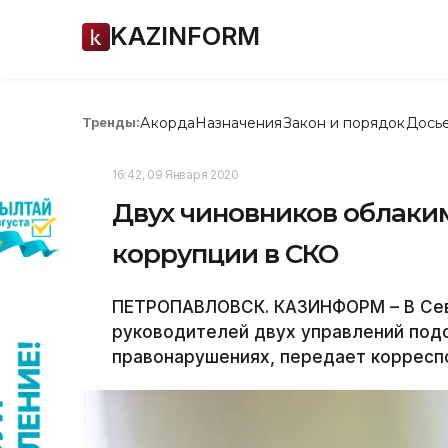
KAZINFORM
Акорда
Назначения
Закон и порядок
Дось
Тренды:
16:42, 09 Января 2020
Двух чиновников облаки
коррупции в СКО
ПЕТРОПАВЛОВСК. КАЗИНФОРМ – В Сев
руководителей двух управлений под
правонарушениях, передает корресп