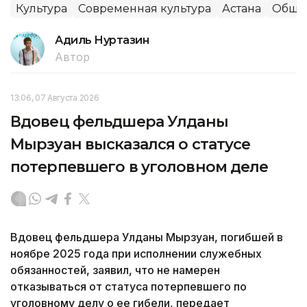
Культура
Современная культура
Астана
Обще
Адиль Нуртазин
Автор
13:06, 07 Августа 2026
Вдовец фельдшера Улданы
Мырзуан высказался о статусе
потерпевшего в уголовном деле
Вдовец фельдшера Улданы Мырзуан, погибшей в
ноябре 2025 года при исполнении служебных
обязанностей, заявил, что не намерен
отказываться от статуса потерпевшего по
уголовному делу о ее гибели, передает