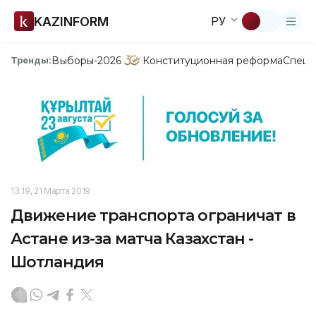
KAZINFORM
РУ
Выборы-2026
Конституционная реформа
Спецп
Тренды:
13:19, 21 Марта 2019
Движение транспорта ограничат в
Астане из-за матча Казахстан -
Шотландия