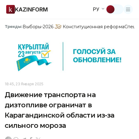
KAZINFORM
РУ
Выборы-2026
Конституционная реформа
Спецп
Тренды:
18:45, 23 Января 2025
Движение транспорта на
дизтопливе ограничат в
Карагандинской области из-за
сильного мороза