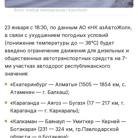
Фото: Агибай Аяпбергенов / Kazinform
23 января с 18:30, по данным АО «НК ҚазАвтоЖол»,
в связи с ухудшением погодных условий
(понижение температуры до — 38°С) будет
введено ограничение движения для дизельных и
общественных автотранспортных средств на 7-
ми участках автодорог республиканского
значения:
«Екатеринбург — Алматы» (1505 — 1854 км, с.
Атамекен — г. Балхаш);
«Караганда — Аягоз — Бугаз» (17 — 217 км, г.
Караганда — г. Каркаралы);
«Калкаман — Баянаул — Умиткер — Керней —
Ботакара» (231 — 324 км, гр.Павлодарской
области — п.Ботакара);