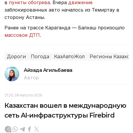
в
пункты обогрева
. Вчера
движение
заблокированных авто началось из Темиртау в
сторону Астаны.
Ранее на трассе Караганда — Балхаш произошло
массовое ДТП
.
Дороги
Погода
КазАвтоЖол
Регионы Казахст
Айзада Агильбаева
Автор
21:20, 08 Августа 2026
Казахстан вошел в международную
сеть AI-инфраструктуры Firebird