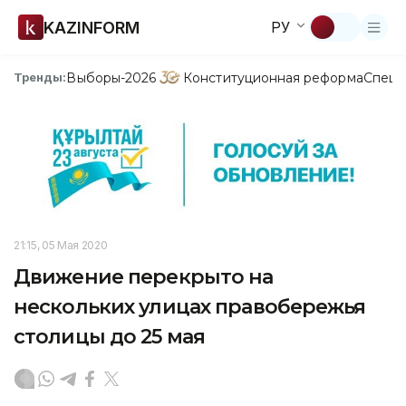
KAZINFORM
РУ
Выборы-2026
Конституционная реформа
Спецп
Тренды:
21:15, 05 Мая 2020
Движение перекрыто на
нескольких улицах правобережья
столицы до 25 мая