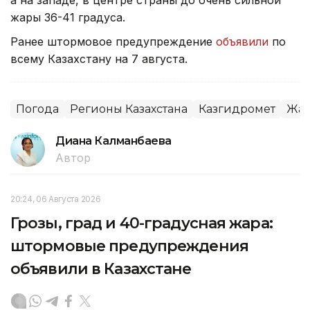
а на западе, в центре страны до очень сильной
жары 36-41 градуса.
Ранее штормовое предупреждение
объявили
по
всему Казахстану на 7 августа.
Погода
Регионы Казахстана
Казгидромет
Жа
Диана Калманбаева
Автор
20:24, 06 Августа 2026
Грозы, град и 40-градусная жара:
штормовые предупреждения
объявили в Казахстане