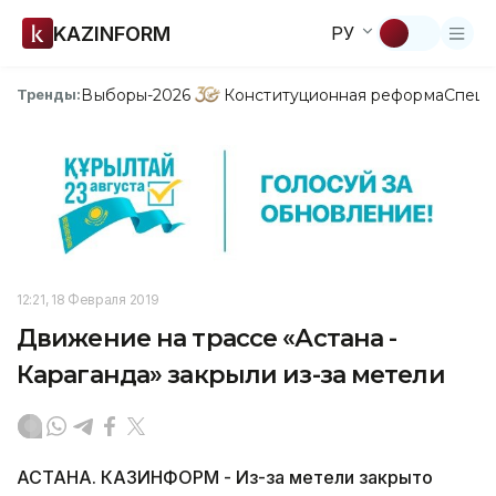
KAZINFORM
РУ
Выборы-2026
Конституционная реформа
Спецп
Тренды:
12:21, 18 Февраля 2019
Движение на трассе «Астана -
Караганда» закрыли из-за метели
АСТАНА. КАЗИНФОРМ - Из-за метели закрыто