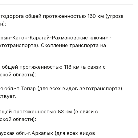
втодорога общей протяженностью 160 км (угроза
н):
арын-Катон-Карагай-Рахмановские ключи» -
втотранспорта). Скопление транспорта на
а общей протяженностью 118 км (в связи с
кой области):
я обл.-п.Топар (для всех видов автотранспорта).
твует.
бщей протяженностью 83 км (в связи с
кой области):
уская обл.-г.Аркалык (для всех видов