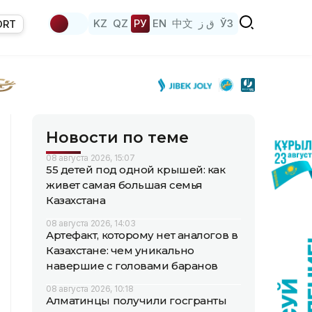
KZ
QZ
РУ
EN
中文
ق ز
ЎЗ
ORT
Новости по теме
08 августа 2026, 15:07
55 детей под одной крышей: как
живет самая большая семья
Казахстана
08 августа 2026, 14:03
Артефакт, которому нет аналогов в
Казахстане: чем уникально
навершие с головами баранов
08 августа 2026, 10:18
Алматинцы получили госгранты