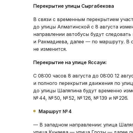
Перекрытие улицы Сыргабекова
В связи с временным перекрытием учас
до улицы Алматинской с 8 августа изм
направлении автобусы будут следовать
и Рахмадиева, далее — по маршруту. В
не изменится.
Перекрытие на улице Яссауи:
С 08:00 часов 8 августа до 08:00 12 ав
и полного перекрытия движения по улиц
до улицы Шаляпина будут временно изм
№ 44, № 50, № 52, № 126, № 139 и № 226.
Маршрут № 4
— В западном направлении: улица Шаля
улица Кунаева — улица Грозы — далее п