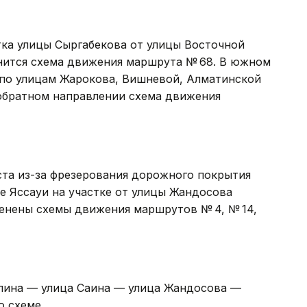
тка улицы Сыргабекова от улицы Восточной
енится схема движения маршрута № 68. В южном
 по улицам Жарокова, Вишневой, Алматинской
 обратном направлении схема движения
густа из-за фрезерования дорожного покрытия
е Яссауи на участке от улицы Жандосова
енены схемы движения маршрутов № 4, № 14,
пина — улица Саина — улица Жандосова —
о схеме.