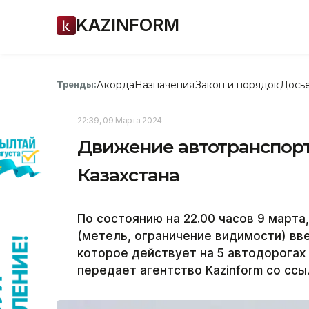
KAZINFORM
Акорда
Назначения
Закон и порядок
Дось
Тренды:
22:39, 09 Марта 2024
Движение автотранспорт
Казахстана
По состоянию на 22.00 часов 9 марта
(метель, ограничение видимости) вв
которое действует на 5 автодорогах 
передает агентство Kazinform со ссы