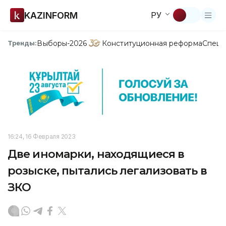
KAZINFORM
РУ
Выборы-2026
Конституционная реформа
Спецп
Тренды:
16:24, 16 Февраля 2023
Две иномарки, находящиеся в
розыске, пытались легализовать в
ЗКО