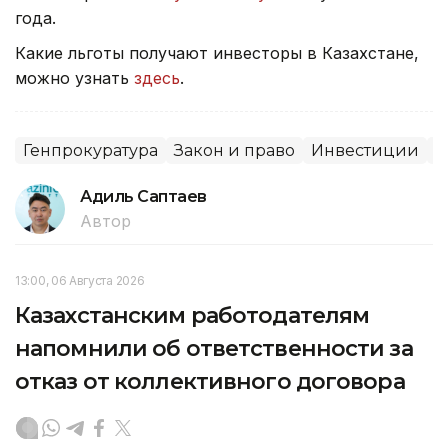
года.
Какие льготы получают инвесторы в Казахстане,
можно узнать
здесь
.
Генпрокуратура
Закон и право
Инвестиции
С
Адиль Саптаев
Автор
13:00, 06 Августа 2026
Казахстанским работодателям
напомнили об ответственности за
отказ от коллективного договора