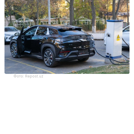
Фото: Repost.uz
Сегодня в Казахстане насчитывается 24 634
электрокара. Такой рост свидетельствует
о переходе рынка из стадии интереса
к массовому спросу. Но вместе с этим стали
заметнее и системные вопросы: развитие
зарядной инфраструктуры, доступность сервиса,