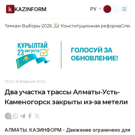
KAZINFORM
РУ
Выборы-2026
Конституционная реформа
Спецп
Тренды:
13:24, 18 Февраля 2023
Два участка трассы Алматы-Усть-
Каменогорск закрыты из-за метели
АЛМАТЫ. КАЗИНФОРМ - Движение ограничено для