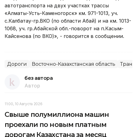
автотранспорта на двух участках трассы
«Алматы-Усть-Каменогорск» км. 971-1013, уч.
с.Калбатау-гр.ВКО (по области Абай) и на км. 1013-
1068, уч. гр.Абайской обл.-поворот на п.Касым-
Кайсенова (по ВКО)», - говорится в сообщении.
Дороги
Восточно-Казахстанская область
Транс
без автора
Автор
11:00, 10 Августа 2026
Свыше полумиллиона машин
проехали по новым платным
дорогам Казахстана за месяц