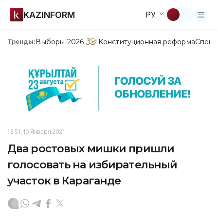
KAZINFORM
РУ
Выборы-2026
Конституционная реформа
Спецп
Тренды:
13:51, 10 Января 2021
Два ростовых мишки пришли
голосовать на избирательный
участок в Караганде