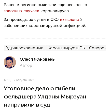
Ранее в регионе выявляли еще несколько
завозных случаев
коронавируса.
За прошедшие сутки в СКО
выявлено
2
заболевших коронавирусной инфекцией.
Здравоохранение
Коронавирус в РК
Северо-Ка
Олеся Жуковень
Автор
12:13, 07 Августа 2026
Уголовное дело о гибели
фельдшера Улданы Мырзуан
направили в суд