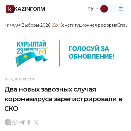
KAZINFORM
РУ
Выборы-2026
Конституционная реформа
Спецп
Тренды:
10:28, 18 Мая 2020
Два новых завозных случая
коронавируса зарегистрировали в
СКО