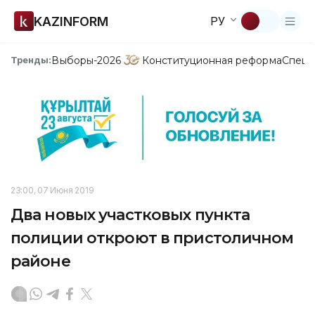
KAZINFORM
РУ
Выборы-2026
Конституционная реформа
Спецп
Тренды:
23:00, 07 Июня 2019
Два новых участковых пункта
полиции откроют в пристоличном
районе