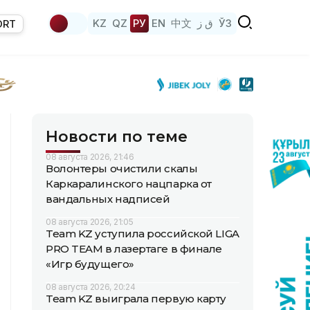
KZ
QZ
РУ
EN
中文
ق ز
ЎЗ
ORT
Новости по теме
08 августа 2026, 21:46
Волонтеры очистили скалы
Каркаралинского нацпарка от
вандальных надписей
08 августа 2026, 21:05
Team KZ уступила российской LIGA
PRO TEAM в лазертаге в финале
«Игр будущего»
08 августа 2026, 20:24
Team KZ выиграла первую карту