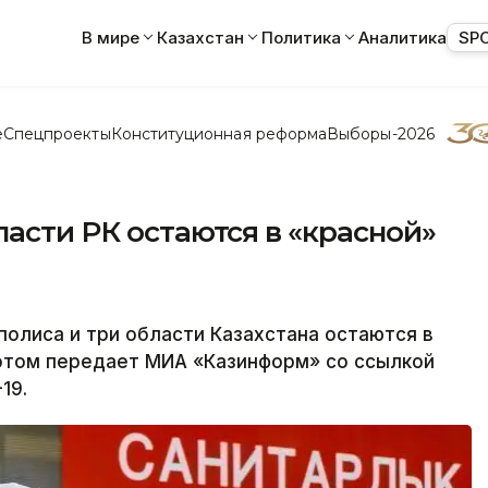
В мире
Казахстан
Политика
Аналитика
SP
е
Спецпроекты
Конституционная реформа
Выборы-2026
ласти РК остаются в «красной»
олиса и три области Казахстана остаются в
 этом передает МИА «Казинформ» со ссылкой
19.