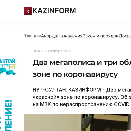
KAZINFORM
Акорда
Назначения
Закон и порядок
Дось
Тренды:
08:47, 15 Октября 2021
Два мегаполиса и три об
зоне по коронавирусу
НУР-СУЛТАН. КАЗИНФОРМ - Два мегап
«красной» зоне по коронавирусу. Об
на МВК по нераспространению COVID-