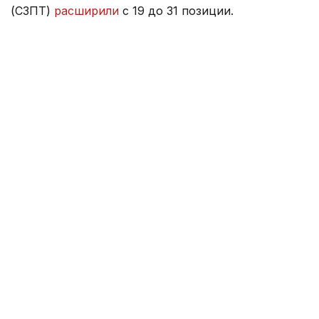
(СЗПТ)
расширили
с 19 до 31 позиции.
Ранее министр торговли ответил, как цены
на топливо и возможное повышение тарифов
на электроэнергию
могут повлиять
на стоимость
продуктов питания.
Правительство
Серик Жумангарин
Казахстан
Зарина Жакупова
Автор
12:47, 22 Июля 2026
Новое правительство Молдовы
официально вступило в должность