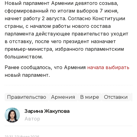
Новый парламент Армении девятого созыва,
сформированный по итогам выборов 7 июня,
начнет работу 2 августа. Согласно Конституции
страны, с началом работы нового состава
парламента действующее правительство уходит
в отставку, после чего президент назначает
премьер-министра, избранного парламентским
большинством.
Ранее сообщалось, что Армения
начала выбирать
новый парламент.
Правительство
Армения
В мире
Отставки
П
Зарина Жакупова
Автор
21:31, 23 Июля 2026