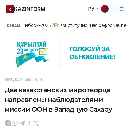
KAZINFORM
РУ
Выборы-2026
Конституционная реформа
Спецп
Тренды:
14:55, 10 Октября 2014
Два казахстанских миротворца
направлены наблюдателями
миссии ООН в Западную Сахару