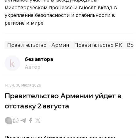
миротворческом процессе и вносят вклад в
укрепление безопасности и стабильности в
регионе и мире.
Правительство
Армия
Правительство РК
Воо
без автора
Автор
14:34, 30 Июля 2026
Правительство Армении уйдет в
отставку 2 августа
Правительство Армении провело последнее