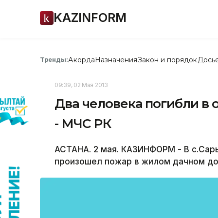
KAZINFORM
Акорда
Назначения
Закон и порядок
Дось
Тренды:
09:39, 02 Мая 2013
Два человека погибли в
- МЧС РК
АСТАНА. 2 мая. КАЗИНФОРМ - В с.Сары
произошел пожар в жилом дачном до