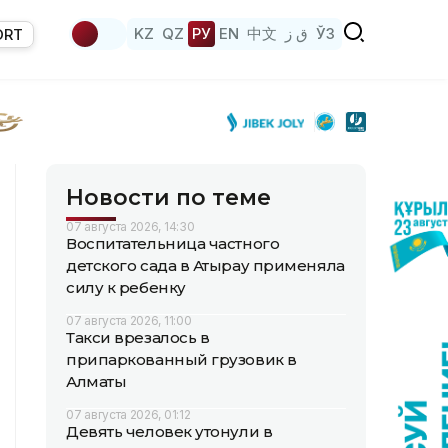
KZ
QZ
РУ
EN
中文
ق ز
ЎЗ
ORT
Новости по теме
07 августа 2026, 14:30
Воспитательница частного
детского сада в Атырау применяла
силу к ребенку
07 августа 2026, 11:00
Такси врезалось в
припаркованный грузовик в
Алматы
07 августа 2026, 01:12
Девять человек утонули в