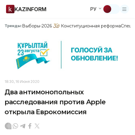
KAZINFORM
РУ
Выборы-2026
Конституционная реформа
Спецп
Тренды:
18:30, 16 Июня 2020
Два антимонопольных
расследования против Apple
открыла Еврокомиссия