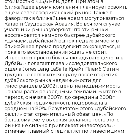
стоимостью 435,6 млн. долл. При этом в
ближайшее время компания планирует освоить
еще и североафриканский рынок. Также в
фаворитах в ближайшее время могут оказаться
Катар и Саудовская Аравия. Во всяком случае
участники рынка уверяют, что эти рынки
восстановятся намного быстрее дубайского.
«Думаем, дубайский рынок недвижимости в
ближайшее время продолжит сокращаться, и
пока его восстановления ждать не стоит.
Инвесторы просто боятся вкладывать деньги в
Дубай», - полагает глава исследовательского
отдела Jones Lang LaSalle Крейг Пламб.С этим
трудно не согласиться: сразу после открытия
дубайского рынка недвижимости для
иностранцев в 2002г. цены на недвижимость
начали расти рекордными темпами. В итоге в
период с начала 2007г. до середины 2008г.
дубайская недвижимость подорожала в
среднем на 80%. Результатом этого «дубайского
ралли» стал стремительный обвал цен. «По
большому счету высокая волатильность этого
рынка не сильно привлекает инвесторов», -
отмечает главный специалист по инвестициям