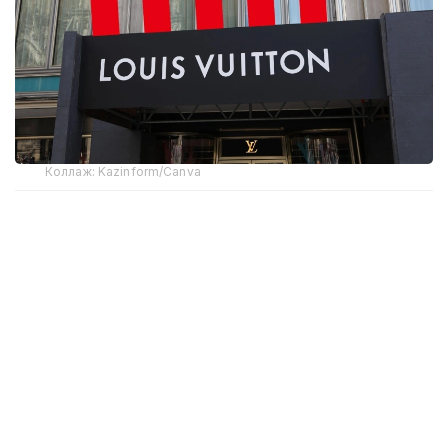
Коллаж: Kazinform/Canva
В компании LVMH объяснили падение выручки
геополитическими и экономическими факторами,
включая ситуацию на Ближнем Востоке, которая
сама по себе сократила органический рост
примерно на 1%.
Наиболее заметное снижение зафиксировали
в ключевом сегменте — моде и кожгалантерее,
где выручка упала на 9%. Отрицательная
динамика наблюдалась и в других направлениях: