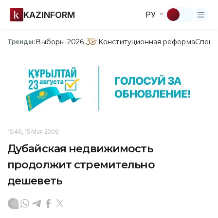
KAZINFORM
РУ
Выборы-2026
Конституционная реформа
Спецп
Тренды:
15:46, 15 Мая 2009
Дубайская недвижимость
продолжит стремительно
дешеветь