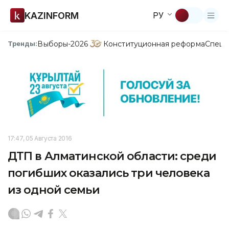
KAZINFORM
РУ
Выборы-2026
Конституционная реформа
Спецп
Тренды:
17:47, 05 Августа 2016
ДТП в Алматинской области: среди
погибших оказались три человека
из одной семьи